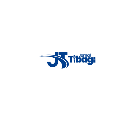
-Miyahi, o número de vítimas chega a aproximadamente 50, entre
quinta-feira (17).
augurado há apenas cinco dias. As causas do incêndio ainda não foram
cidade durante a madrugada. Um correspondente da AFP relatou ter
Proxima notícia
Homem exposto em ‘chá revelação’
de traição pede R$ 100 mil por