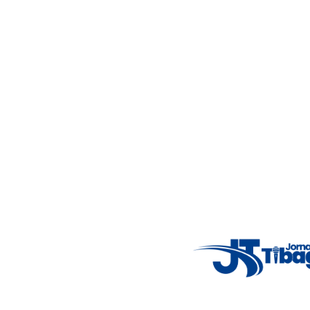
Acompanhe as principais notícias de Tibagi e região com
imparcialidade, agilidade e compromisso com a verdade.
Jornalismo local feito com responsabilidade e credibilidade.
Nosso objetivo é informar você com conteúdos relevantes,
alertas importantes e coberturas em tempo real dos
principais acontecimentos.
Email
: registbg@gmail.com
Fale Conosco
: (42) 9 9983-4167
Weather Widget