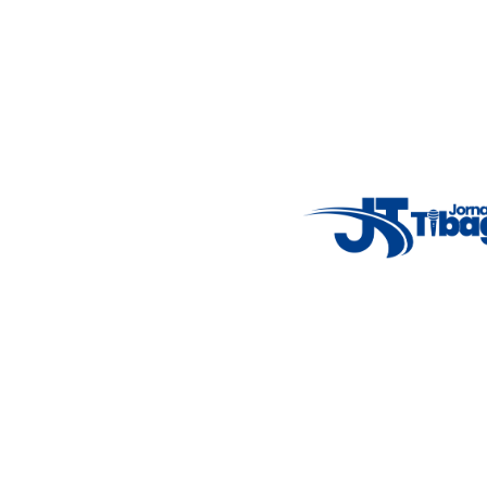
Email
: registbg@gmail.com
Fale Conosco
: (42) 9 9983-4167
Weather Widget
14°C
New York
5° - 11°
clear sky
46%
4.12 km/h