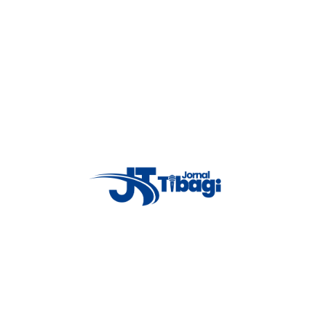
, o que ainda impõe restrições”, avalia Alessandro Santos da Rocha,
panhamento.
idade Ensino Remoto Emergencial (ERE), assim como todas as outras
 ensino. Entretanto, a decisão depende do CEP. Para um eventual
 para as disciplinas práticas das séries finais dos cursos, conforme
a Municipal de Saúde de Maringá, que é monitorada constantemente pelo
a UEM.
m epidemiológico publicado pela Prefeitura de Maringá, que define a
taxa de ocupação de leitos de Unidade de Terapia Intensiva (UTI).
n.º 019/2021, do Gabinete da Reitoria – CGE, que prevê o retorno
riculares profissionalizantes dos cursos do Centro de Ciências da Saúde.