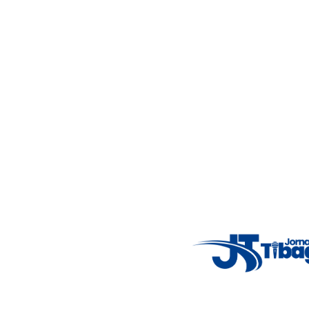
Jornalismo local feito com responsabilidade e credibilidade.
Nosso objetivo é informar você com conteúdos relevantes,
alertas importantes e coberturas em tempo real dos
principais acontecimentos.
Email
: registbg@gmail.com
Fale Conosco
: (42) 9 9983-4167
Weather Widget
14°C
New York
5° - 11°