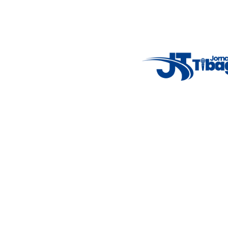
Acompanhe as principais notícias de Tibagi e região com
imparcialidade, agilidade e compromisso com a verdade.
Jornalismo local feito com responsabilidade e credibilidade.
Nosso objetivo é informar você com conteúdos relevantes,
alertas importantes e coberturas em tempo real dos
principais acontecimentos.
Email
: registbg@gmail.com
Fale Conosco
: (42) 9 9983-4167