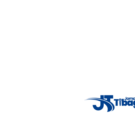
Nosso objetivo é informar você com conteúdos relevantes,
alertas importantes e coberturas em tempo real dos
principais acontecimentos.
Email
: registbg@gmail.com
Fale Conosco
: (42) 9 9983-4167
Weather Widget
14°C
New York
5° - 11°
clear sky
46%