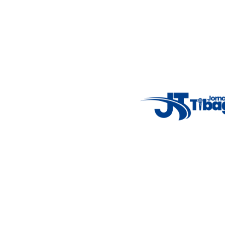
Email
: registbg@gmail.com
Fale Conosco
: (42) 9 9983-4167
Weather Widget
14°C
New York
5° - 11°
clear sky
46%
4.12 km/h