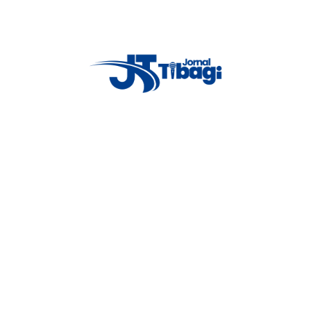
 ele tenta chutar a jovem e acaba golpeado com uma única facada no
istiu ao ferimento e morreu.Veja mais em: Travesti é absolvida por
Proxima notícia
o
Homem leva facada no tórax por
assediar esposa do amigo