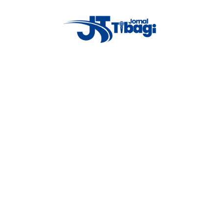
Proxima notícia
s
Aves apreendidas em fiscalização
são diagnosticadas com doença
transmissível