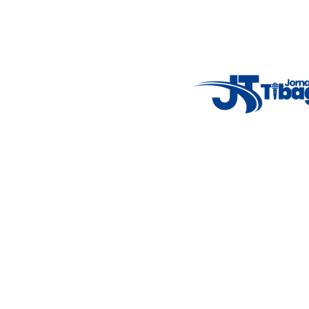
Email
: registbg@gmail.com
Fale Conosco
: (42) 9 9983-4167
Weather Widget
14°C
New York
5° - 11°
clear sky
46%
4.12 km/h