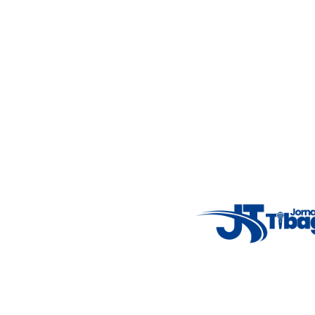
imparcialidade, agilidade e compromisso com a verdade.
Jornalismo local feito com responsabilidade e credibilidade.
Nosso objetivo é informar você com conteúdos relevantes,
alertas importantes e coberturas em tempo real dos
principais acontecimentos.
Email
: registbg@gmail.com
Fale Conosco
: (42) 9 9983-4167
Weather Widget
14°C