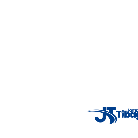
Acompanhe as principais notícias de Tibagi e região com
imparcialidade, agilidade e compromisso com a verdade.
Jornalismo local feito com responsabilidade e credibilidade.
Nosso objetivo é informar você com conteúdos relevantes,
alertas importantes e coberturas em tempo real dos
principais acontecimentos.
Email
: registbg@gmail.com
Fale Conosco
: (42) 9 9983-4167
Weather Widget