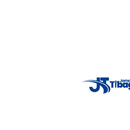
46%
4.12 km/h
Mon
7°C
Tue