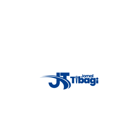
ula.
 que o laboratório de crimes cibernéticos foi acionado para auxiliar a
ista neste ano. Em março, na Escola Estadual Thomazia Montoro, na Zona
a por um aluno de 13 anos, resultando na sua morte e em quatro feridos.