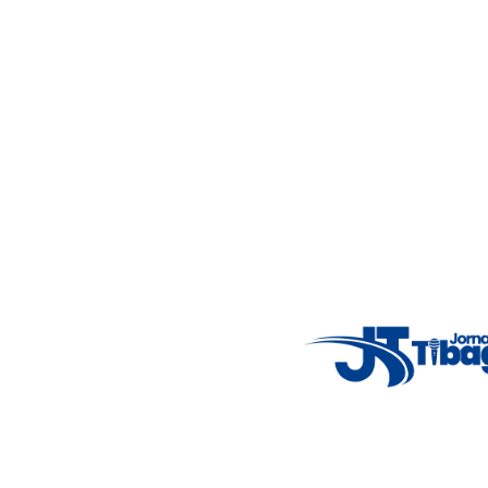
Nosso objetivo é informar você com conteúdos relevantes,
alertas importantes e coberturas em tempo real dos
principais acontecimentos.
Email
: registbg@gmail.com
Fale Conosco
: (42) 9 9983-4167
Weather Widget
14°C
New York
5° - 11°
clear sky
46%