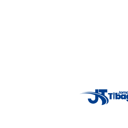
4.12 km/h
Mon
7°C
Tue
4°C
Wed