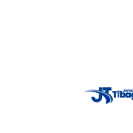
Acompanhe as principais notícias de Tibagi e região com
imparcialidade, agilidade e compromisso com a verdade.
Jornalismo local feito com responsabilidade e credibilidade.
Nosso objetivo é informar você com conteúdos relevantes,
alertas importantes e coberturas em tempo real dos
principais acontecimentos.
Email
: registbg@gmail.com
Fale Conosco
: (42) 9 9983-4167
Weather Widget
14°C