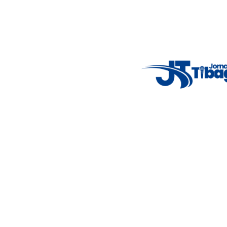
Acompanhe as principais notícias de Tibagi e região com
imparcialidade, agilidade e compromisso com a verdade.
Jornalismo local feito com responsabilidade e credibilidade.
Nosso objetivo é informar você com conteúdos relevantes,
alertas importantes e coberturas em tempo real dos
principais acontecimentos.
Email
: registbg@gmail.com
Fale Conosco
: (42) 9 9983-4167
Weather Widget