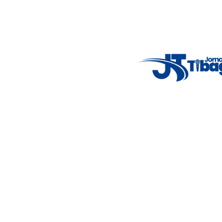
Email
: registbg@gmail.com
Fale Conosco
: (42) 9 9983-4167
Weather Widget
14°C
New York
5° - 11°
clear sky
46%
4.12 km/h