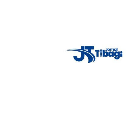
Acompanhe as principais notícias de Tibagi e região com
imparcialidade, agilidade e compromisso com a verdade.
Jornalismo local feito com responsabilidade e credibilidade.
Nosso objetivo é informar você com conteúdos relevantes,
alertas importantes e coberturas em tempo real dos
principais acontecimentos.
Email
: registbg@gmail.com
Fale Conosco
: (42) 9 9983-4167
Weather Widget
14°C