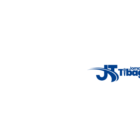
imparcialidade, agilidade e compromisso com a verdade.
Jornalismo local feito com responsabilidade e credibilidade.
Nosso objetivo é informar você com conteúdos relevantes,
alertas importantes e coberturas em tempo real dos
principais acontecimentos.
Email
: registbg@gmail.com
Fale Conosco
: (42) 9 9983-4167
Weather Widget
14°C