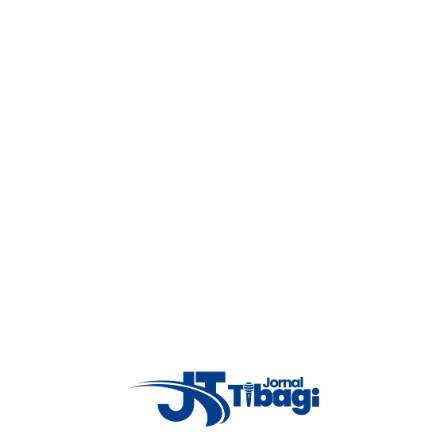
Inscrever-se
Telegram
1,0
Junte-se
S
Vimeo
1,000
a notícia
Seguir
 Itagy
Notícias em De
1
2