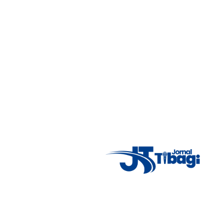
26 de julho de 2026
Polícia Civil prende homem em flagrante por
6
agressão e ameaça contra companheira em
Tibagi
18 de julho de 2026
Acompanhe as principais notícias de Tibagi e região com
imparcialidade, agilidade e compromisso com a verdade.